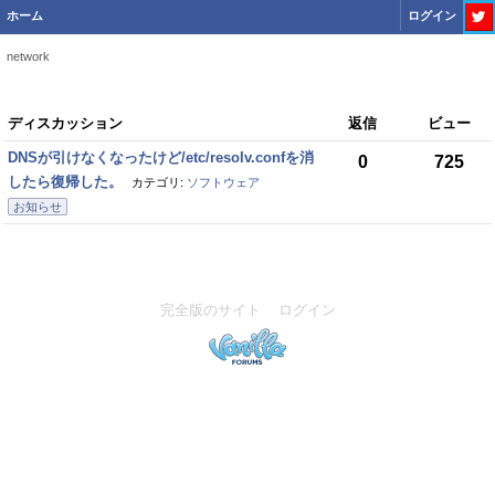
ホーム
ログイン
network
デ
ディスカッション
返信
ビュー
ィ
DNSが引けなくなったけど/etc/resolv.confを消
0
725
ス
したら復帰した。
カテゴリ:
ソフトウェア
カ
お知らせ
ッ
シ
ョ
ン
完全版のサイト
ログイン
リ
ス
ト