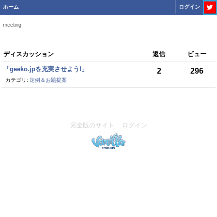
ホーム
ログイン
meeting
デ
ディスカッション
返信
ビュー
ィ
「geeko.jpを充実させよう!」
2
296
ス
カテゴリ:
定例＆お題提案
カ
ッ
シ
ョ
完全版のサイト
ログイン
ン
リ
ス
ト