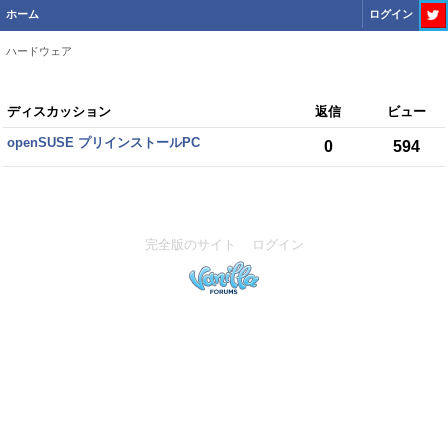
ホーム
ログイン
ハードウェア
デ
ディスカッション
返信
ビュー
ィ
openSUSE プリインストールPC
0
594
ス
カ
ッ
シ
ョ
完全版のサイト
ログイン
ン
リ
ス
ト